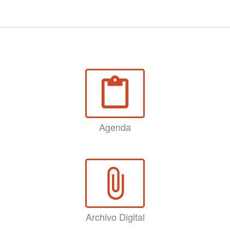
content_paste
Agenda
attach_file
Archivo Digital