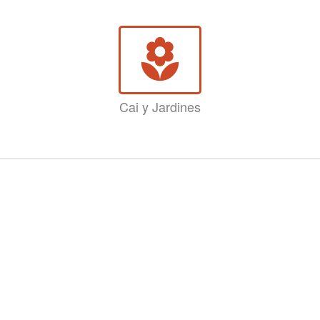
local_florist
Cai y Jardines