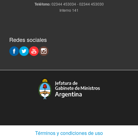
Teléfono:
02344 453034 - 02344 453030
Interno 141
Redes sociales
(Abre
Términos y condiciones de uso