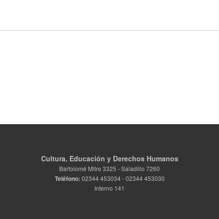
Cultura, Educación y Derechos Humanos
Bartolomé Mitre 3325 - Saladillo 7260
Teléfono:
02344 453034 - 02344 453030
Interno 141