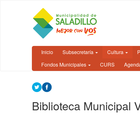
Ir al contenido principal
CEDH.
Secretaría
de
Cultura,
Educación
y
Derechos
Humanos
Inicio
Subsecretaría
Cultura
P
- Saladillo
Fondos Municipales
CURS
Agend
Contenido
principal
Biblioteca Municipal V