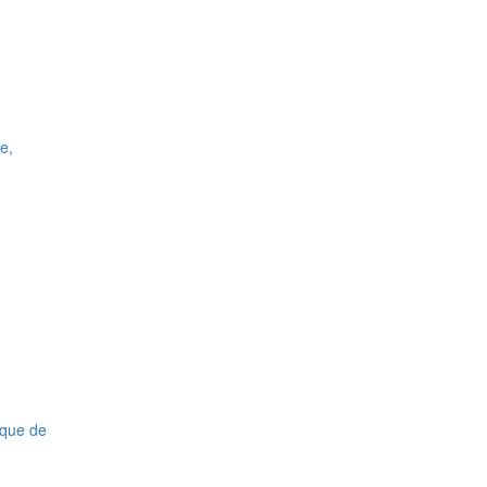
e,
nque de