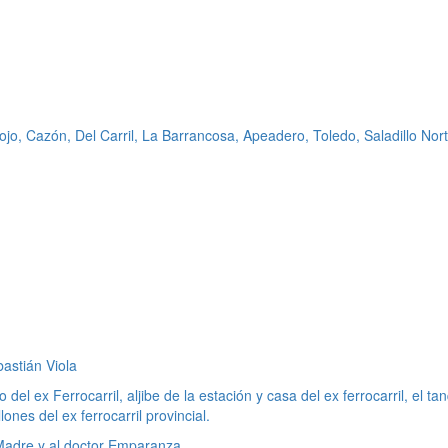
Sojo, Cazón, Del Carril, La Barrancosa, Apeadero, Toledo, Saladillo Nort
bastián Viola
el ex Ferrocarril, aljibe de la estación y casa del ex ferrocarril, el ta
nes del ex ferrocarril provincial.
 Madre y al doctor Emparanza