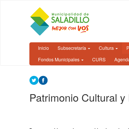
Ir al contenido principal
CEDH.
Secretaría
de
Cultura,
Educación
y
Derechos
Humanos
Inicio
Subsecretaría
Cultura
P
- Saladillo
Fondos Municipales
CURS
Agend
Contenido
principal
Patrimonio Cultural y 