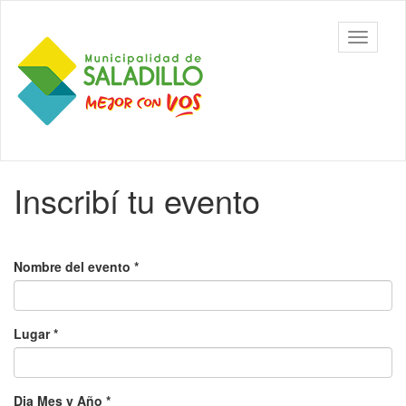
Ir al contenido principal
CEDH.
Mostrar/
Secretaría
barra
de
de
Cultura,
navegac
Educación
y
Derechos
Humanos
Contenido
- Saladillo
Inscribí tu evento
principal
Nombre del evento
*
Lugar
*
Dia Mes y Año
*