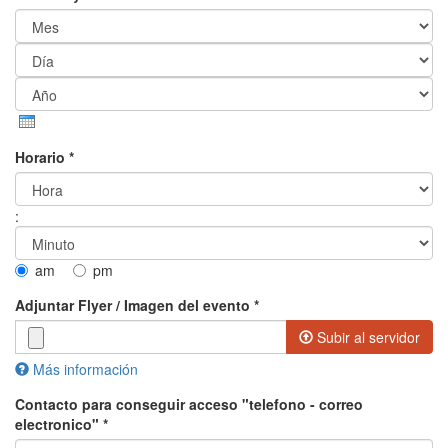
Mes
Día
Año
Horario
*
Hora
:
Minuto
am
pm
Adjuntar Flyer / Imagen del evento
*
Subir al servidor
Más información
Los archivos deben ser menores que
20 MB
.
Contacto para conseguir acceso "telefono - correo
Tipos de archivo permitidos:
gif jpg jpeg png
.
electronico"
*