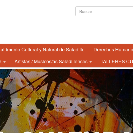
Formulario de
atrimonio Cultural y Natural de Saladillo
Derechos Human
a
Artistas / Músicos/as Saladillenses
TALLERES CU