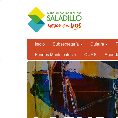
Ir al contenido principal
CEDH.
Secretaría
de
Cultura,
Educación
y
Derechos
Humanos
Inicio
Subsecretaría
Cultura
P
- Saladillo
Fondos Municipales
CURS
Agend
Contenido
principal