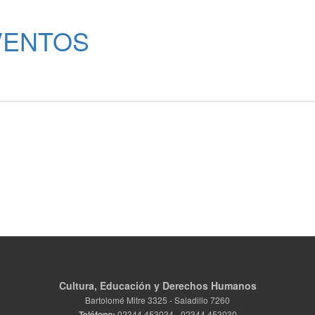
VENTOS
Cultura, Educación y Derechos Humanos
Bartolomé Mitre 3325 - Saladillo 7260
Teléfono:
02344 453034 - 02344 453030